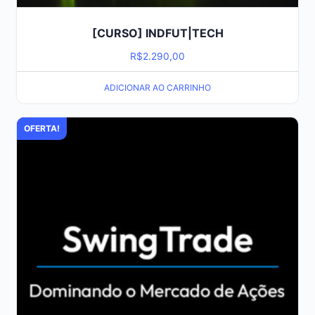
[CURSO] INDFUT|TECH
R$
2.290,00
ADICIONAR AO CARRINHO
OFERTA!