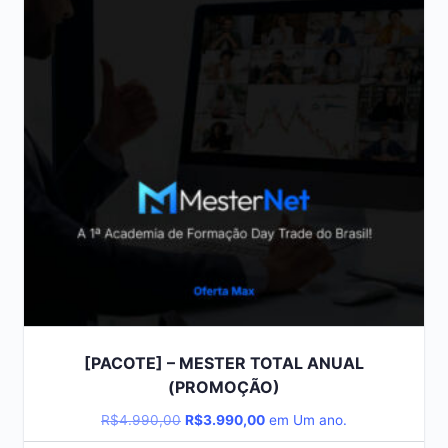
[PACOTE] – MESTER TOTAL ANUAL
(PROMOÇÃO)
O
O
R$
4.990,00
R$
3.990,00
em Um ano.
preço
preço