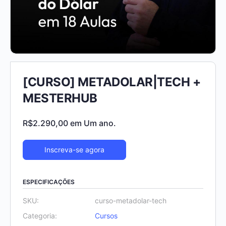
[CURSO] METADOLAR|TECH +
MESTERHUB
R$
2.290,00
em Um ano.
Inscreva-se agora
ESPECIFICAÇÕES
SKU:
curso-metadolar-tech
Categoria:
Cursos