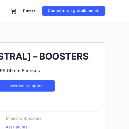
Cadastre-se gratuitamente
Entrar
STRAL] – BOOSTERS
O
99,00
em 6 meses.
ço
preço
inal
atual
Inscreva-se agora
é:
.290,00.
R$799,00.
trimestral-boosters
Assinaturas