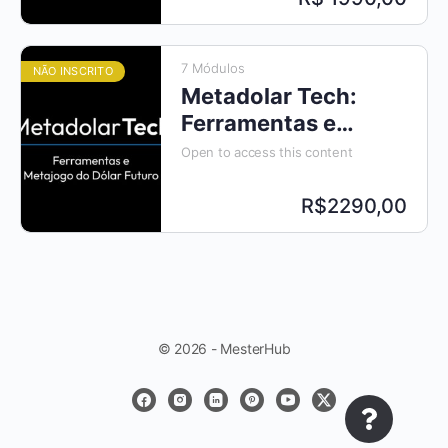
7 Módulos
NÃO INSCRITO
Metadolar Tech:
Ferramentas e
Metajogo do
Open to access this content
Dólar Futuro
R$2290,00
© 2026 - MesterHub