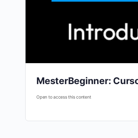
MesterBeginner: Curso 
Open to access this content