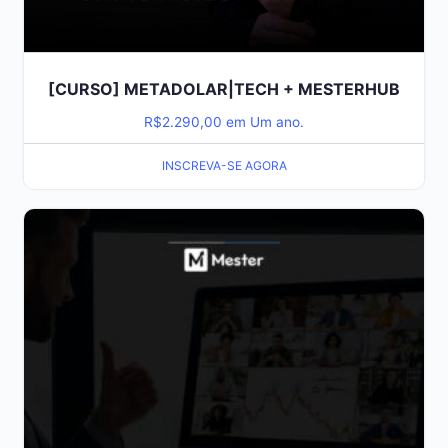
[CURSO] METADOLAR|TECH + MESTERHUB
R$
2.290,00
em Um ano.
INSCREVA-SE AGORA