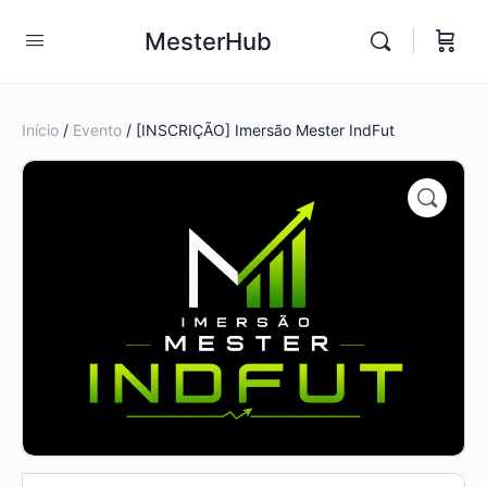
MesterHub
Início
/
Evento
/ [INSCRIÇÃO] Imersão Mester IndFut