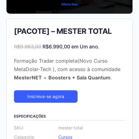
[PACOTE] – MESTER TOTAL
R$
9.983,00
R$
6.990,00
em Um ano.
Formação Trader completa(Novo Curso
MetaDolar-Tech ), com acesso à comunidade
MesterNET
+
Boosters + Sala Quantum
.
Inscreva-se agora
ESPECIFICAÇÕES
SKU:
mester-total
Categoria:
Cursos