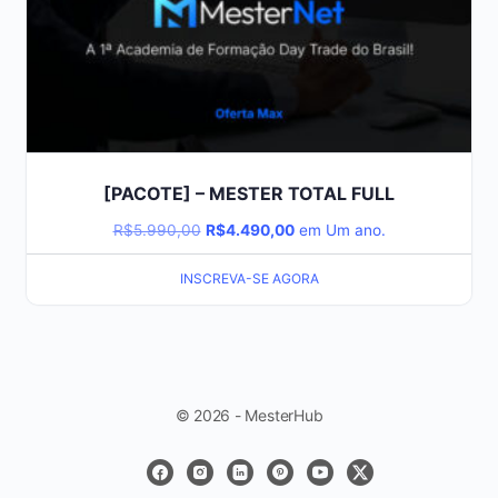
[PACOTE] – MESTER TOTAL FULL
R$
5.990,00
R$
4.490,00
em Um ano.
INSCREVA-SE AGORA
© 2026 - MesterHub