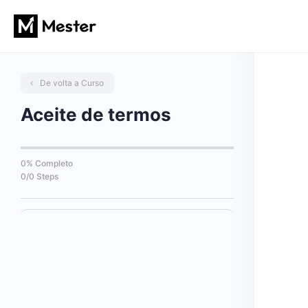
De volta a Curso
Aceite de termos
0% Completo
0/0 Steps