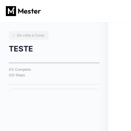
De volta a Curso
TESTE
0% Completo
0/0 Steps