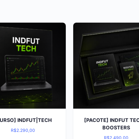
URSO] INDFUT|TECH
[PACOTE] INDFUT TE
BOOSTERS
R$
2.290,00
R$
2.490,00