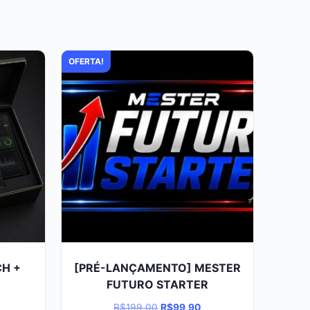
OFERTA!
CH +
[PRÉ-LANÇAMENTO] MESTER
FUTURO STARTER
O
O
R$
199,00
R$
99,90