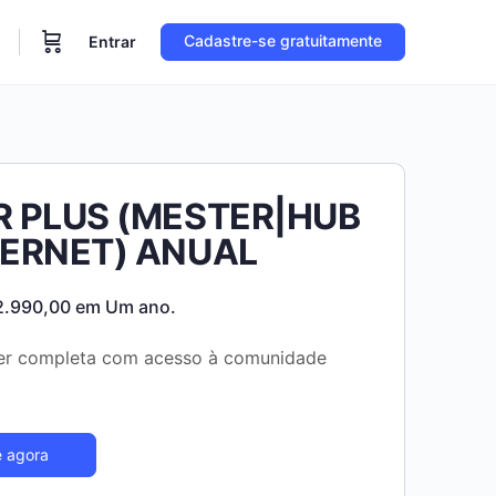
Cadastre-se gratuitamente
Entrar
 PLUS (MESTER|HUB
ERNET) ANUAL
O
2.990,00
em Um ano.
ço
preço
er completa com acesso à comunidade
ginal
atual
:
é:
.990,00.
R$2.990,00.
e agora