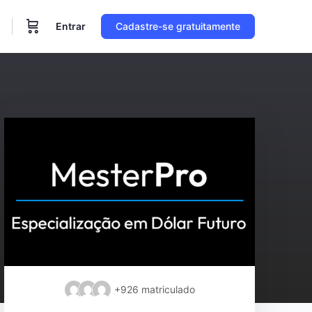
Entrar
Cadastre-se gratuitamente
+926
matriculado